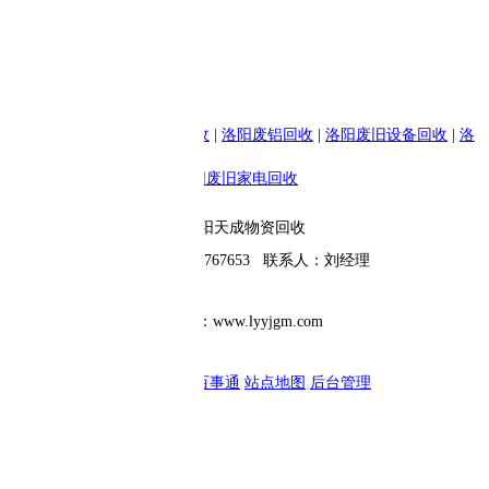
收
|
洛阳废铝回收
|
洛阳废旧设备回收
|
洛
阳废旧家电回收
阳天成物资回收
0767653 联系人：刘经理
ww.lyyjgm.com
百事通
站点地图
后台管理